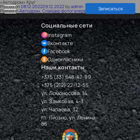
«Автодром» Круг
Posted on
08.12.2022
09.12.2022
by
admin
Записаться
Posted in
Автодром
,
Слайдер фотогалереи
Социальные сети
Instagram
Вконтакте
Facebook
Однокласники
Наши контакты
+375 (33) 648-47-99
+375 (212) 22-12-55
ул. Ломоносова, 14
ул. Замковая, 4-3
ул. Чапаева, 32
гп. Лиозно, ул. Ленина,
86